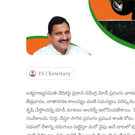
YS Chowdary
ఐక్యరాజ్యసమితి వేదికపై ప్రధాని నరేంద్ర మోడీ ప్రసంగం భార
తీవ్రవాదం, వాతావరణ కాలుష్యం వంటి సమస్యలు పరిష్కరించడాన
కృషి చేస్తోందన్న మోడీ మాటలు అందర్నీ ఆలోచింపజేశాయి. 12
సందేశాలను గుర్తు చేస్తూ సాగిన ప్రసంగం ప్రపంచ శాంతి కోసం
పథంలో దేశాన్ని పరుగులు పెట్టిస్తూ మరో వైపు అదే బాటలో