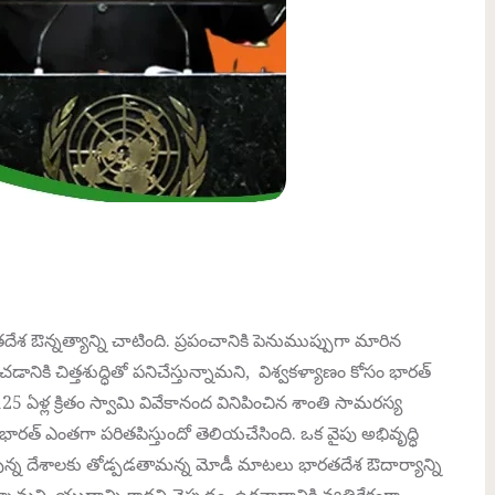
తదేశ ఔన్నత్యాన్ని చాటింది. ప్రపంచానికి పెనుముప్పుగా మారిన
ికి చిత్తశుద్ధితో పనిచేస్తున్నామని, విశ్వకళ్యాణం కోసం భారత్
5 ఏళ్ల క్రితం స్వామి వివేకానంద వినిపించిన శాంతి సామరస్య
 భారత్ ఎంతగా పరితపిస్తుందో తెలియచేసింది. ఒక వైపు అభివృద్ధి
 వున్న దేశాలకు తోడ్పడతామన్న మోడీ మాటలు భారతదేశ ఔదార్యాన్ని