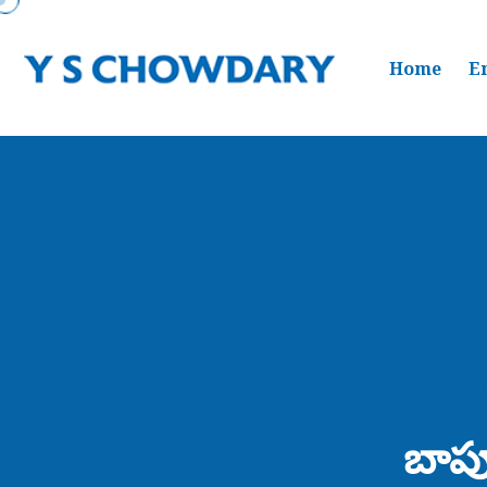
Home
E
బాపూ