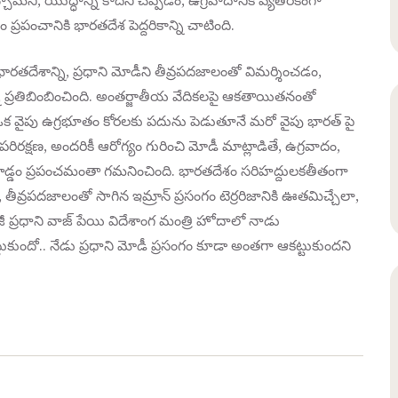
్చామని, యుద్ధాన్ని కాదని చెప్పడం, ఉగ్రవాదానికి వ్యతిరేకంగా
పంచానికి భారతదేశ పెద్దరికాన్ని చాటింది.
న్ భారతదేశాన్ని, ప్రధాని మోడీని తీవ్రపదజాలంతో విమర్శించడం,
ప్రతిబింబించింది. అంతర్జాతీయ వేదికలపై ఆకతాయితనంతో
. ఒక వైపు ఉగ్రభూతం కోరలకు పదును పెడుతూనే మరో వైపు భారత్ పై
రిరక్షణ, అందరికీ ఆరోగ్యం గురించి మోడీ మాట్లాడితే, ఉగ్రవాదం,
్లాడ్డం ప్రపంచమంతా గమనించింది. భారతదేశం సరిహద్దులకతీతంగా
తీవ్రపదజాలంతో సాగిన ఇమ్రాన్ ప్రసంగం టెర్రరిజానికి ఊతమిచ్చేలా,
జీ ప్రధాని వాజ్ పేయి విదేశాంగ మంత్రి హోదాలో నాడు
టుకుందో.. నేడు ప్రధాని మోడీ ప్రసంగం కూడా అంతగా ఆకట్టుకుందని