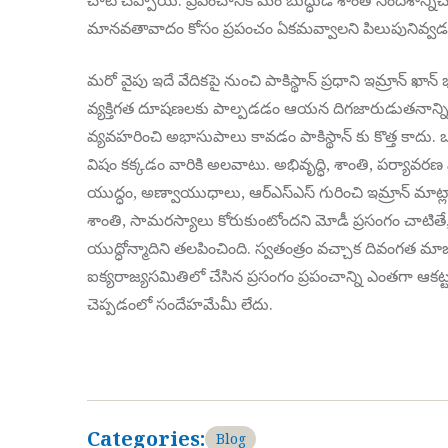
చాటి చెప్పాయి. ప్రపంచానికి మేం బుద్ధుడి శాంతి సందేశాన్నిచ
మానవతావాదం కోసం ప్రపంచం ఏకమవ్వాలని పిలుపునివ్వడం ప్ర
మరో వైపు ఇదే వేదికపై నుంచి పాకిస్థాన్ ప్రధాని ఇమ్రాన్ ఖా
వ్యక్తిగత దూషణలకు పాల్పడడం ఆయన దిగజారుడుతనాన్ని 
వ్యవహరించి అభాసుపాలు కావడం పాకిస్థాన్ కు కొత్త కాదు
విషం కక్కడం వారికి అలవాటు. అభివృద్ధి, శాంతి, పర్యావరణ ప
యుద్ధం, అణ్వాయుధాలు, ఆర్ఎస్ఎస్ గురించి ఇమ్రాన్ మాట
శాంతి, సామరస్యాలు కోరుకుంటోందని మోడీ ప్రసంగం చాటితే, 
యుద్ధోన్మాదిని తలపించింది. స్వతంత్రం వచ్చాక దివంగత మా
ఐక్యరాజ్యసమితిలో చేసిన ప్రసంగం ప్రపంచాన్ని ఎంతగా ఆకట్
చెప్పడంలో సందేహమేమీ లేదు.
Categories:
Blog