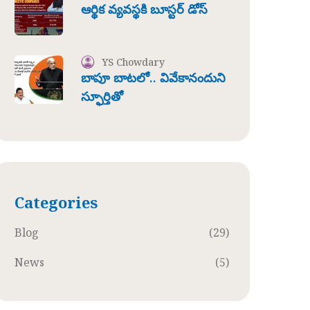
ఆర్థిక వ్యవస్థకి బూస్టర్ డోస్
YS Chowdary
బాపూ బాటలో.. వివేకానందుని
స్ఫూర్తితో
Categories
Blog
(29)
News
(5)