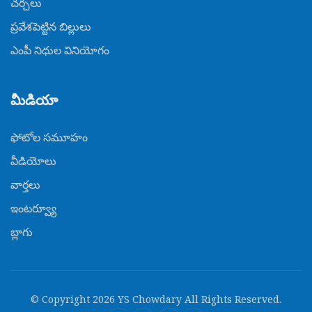
చర్చలు
ప్రవేశపెట్టిన బిల్లులు
ఎంపీ నిధుల వినియోగం
మీడియా
ఫోటోల సమూహం
వీడియోలు
వార్తలు
ఇంటర్వ్యూ
బ్లాగు
© Copyright
2026
YS Chowdary All Rights Reserved.