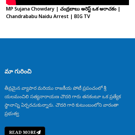
MP Sujana Chowdary | చంద్రబాబు అరెస్ట్ ఒక అరాచకం |
Chandrababu Naidu Arrest | BIG TV
మా గురించి
తీవ్రమైన వ్యాపార మరియు రాజకీయ పోటీ ప్రపంచంలో శ్రీ
యలమంచిలి సత్యనారాయణ చౌదరి గారు తనకంటూ ఒక ప్రత్యేక
స్థానాన్ని ఏర్పరచుకున్నారు. చౌదరి గారి కుటుంబంలోని వారంతా
ప్రభుత్వ
READ MORE