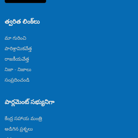
త్వరిత లింక్‌లు
మా గురించి
పారిశ్రామికవేత్త
రాజకీయవేత్త
నిజా - నిజాలు
సంప్రదించండి
పార్లమెంట్ సభ్యునిగా
కేంద్ర సహాయ మంత్రి
అడిగిన ప్రశ్నలు