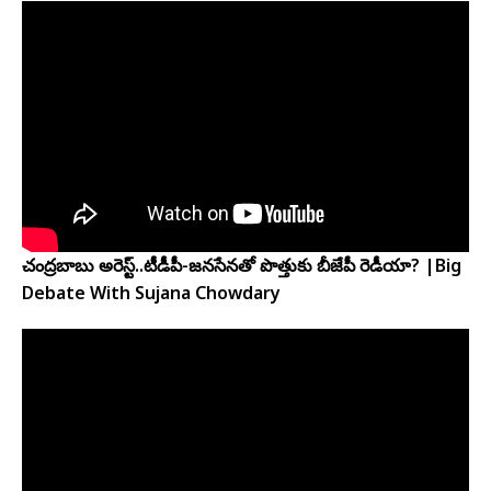
చంద్ర‌బాబు అరెస్ట్..టీడీపీ-జ‌న‌సేనతో పొత్తుకు బీజేపీ రెడీయా? |Big
Debate With Sujana Chowdary