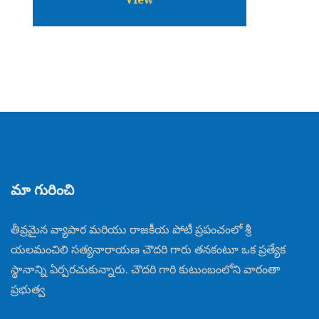
మా గురించి
తీవ్రమైన వ్యాపార మరియు రాజకీయ పోటీ ప్రపంచంలో శ్రీ
యలమంచిలి సత్యనారాయణ చౌదరి గారు తనకంటూ ఒక ప్రత్యేక
స్థానాన్ని ఏర్పరచుకున్నారు. చౌదరి గారి కుటుంబంలోని వారంతా
ప్రభుత్వ