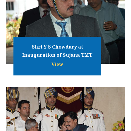
Shri Y S Chowdary at
Inauguration of Sujana TMT
View