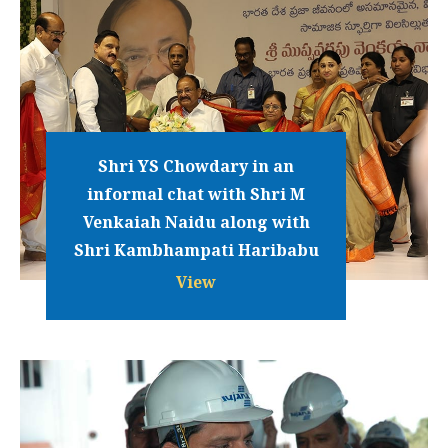
Shri YS Chowdary in an
informal chat with Shri M
Venkaiah Naidu along with
Shri Kambhampati Haribabu
View