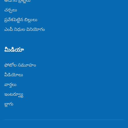
చర్చలు
ప్రవేశపెట్టిన బిల్లులు
ఎంపీ నిధుల వినియోగం
మీడియా
ఫోటోల సమూహం
వీడియోలు
వార్తలు
ఇంటర్వ్యూ
బ్లాగు