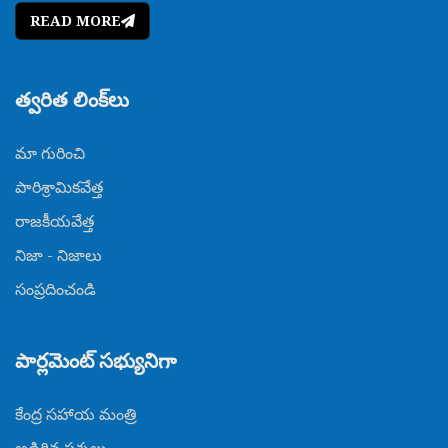
READ MORE
త్వరిత లింక్‌లు
మా గురించి
పారిశ్రామికవేత్త
రాజకీయవేత్త
నిజా - నిజాలు
సంప్రదించండి
పార్లమెంట్ సభ్యునిగా
కేంద్ర సహాయ మంత్రి
అడిగిన ప్రశ్నలు