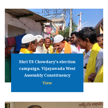
Shri YS Chowdary's election
campaign, Vijayawada West
Assembly Constituency
View