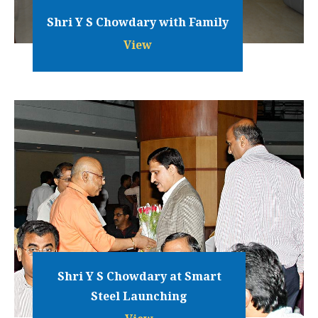
Shri Y S Chowdary with Family
View
Shri Y S Chowdary at Smart
Steel Launching