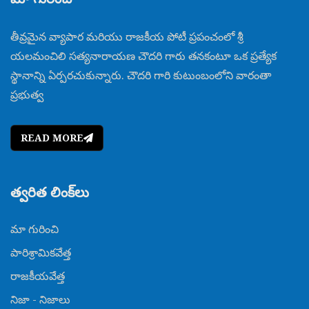
తీవ్రమైన వ్యాపార మరియు రాజకీయ పోటీ ప్రపంచంలో శ్రీ
యలమంచిలి సత్యనారాయణ చౌదరి గారు తనకంటూ ఒక ప్రత్యేక
స్థానాన్ని ఏర్పరచుకున్నారు. చౌదరి గారి కుటుంబంలోని వారంతా
ప్రభుత్వ
READ MORE
త్వరిత లింక్‌లు
మా గురించి
పారిశ్రామికవేత్త
రాజకీయవేత్త
నిజా - నిజాలు