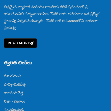
తీవ్రమైన వ్యాపార మరియు రాజకీయ పోటీ ప్రపంచంలో శ్రీ
యలమంచిలి సత్యనారాయణ చౌదరి గారు తనకంటూ ఒక ప్రత్యేక
స్థానాన్ని ఏర్పరచుకున్నారు. చౌదరి గారి కుటుంబంలోని వారంతా
ప్రభుత్వ
READ MORE
త్వరిత లింక్‌లు
మా గురించి
పారిశ్రామికవేత్త
రాజకీయవేత్త
నిజా - నిజాలు
సంప్రదించండి