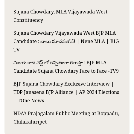
Sujana Chowdary, MLA Vijayawada West
Constituency
Sujana Chowdary Vijayawada West BJP MLA
Candidate : బాబు సూచనతోనే! | Nene MLA | BIG
TV
విజయవాడ వెస్ట్ లో కచ్చితంగా గెలుస్తా : BJP MLA
Candidate Sujana Chowdary Face to Face -TV9
BJP Sujana Chowdary Exclusive Interview |
TDP Janasena BJP Alliance | AP 2024 Elections
| TOne News
NDA’s Prajagalam Public Meeting at Boppadu,
Chilakaluripet