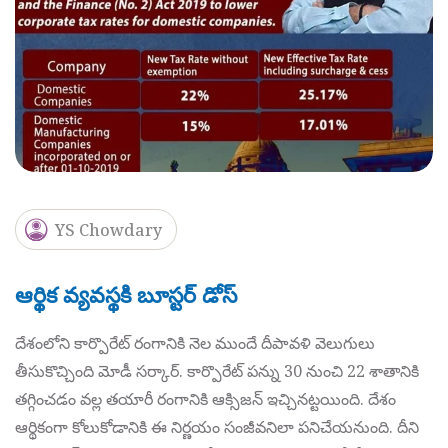
YS Chowdary
ఆర్థిక వ్యవస్థకి బూస్టర్ డోస్
దేశంలోని కార్పొరేట్ రంగానికి నెల ముందే దీపావళి వెలుగులు
తీసుకొచ్చింది మోడీ సర్కార్. కార్పొరేట్ పన్ను 30 నుంచి 22 శాతానికి
తగ్గించడం వల్ల తయారీ రంగానికి ఆక్సిజన్ ఇచ్చినట్టయింది. దేశం
ఆర్థికంగా కోలుకోడానికి ఈ నిర్ణయం సంజీవనిలా పనిచేయనుంది. దీని