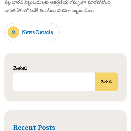
వల్ల భారత్ పెట్టుబడులకు ఆకర్షణీయ గమ్యంగా మారబోతోంది.
భారతదేశంలో విదేశీ కంపెనీలు విరివిగా పెట్టుబడులు
News Details
వెతుకు
వెతుకు
Recent Posts