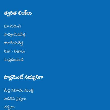
త్వరిత లింక్‌లు
మా గురించి
పారిశ్రామికవేత్త
రాజకీయవేత్త
నిజా - నిజాలు
సంప్రదించండి
పార్లమెంట్ సభ్యునిగా
కేంద్ర సహాయ మంత్రి
అడిగిన ప్రశ్నలు
చర్చలు