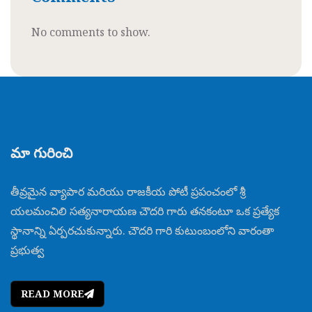
No comments to show.
మా గురించి
తీవ్రమైన వ్యాపార మరియు రాజకీయ పోటీ ప్రపంచంలో శ్రీ
యలమంచిలి సత్యనారాయణ చౌదరి గారు తనకంటూ ఒక ప్రత్యేక
స్థానాన్ని ఏర్పరచుకున్నారు. చౌదరి గారి కుటుంబంలోని వారంతా
ప్రభుత్వ
READ MORE