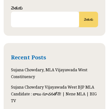
వెతుకు
వెతుకు
Recent Posts
Sujana Chowdary, MLA Vijayawada West
Constituency
Sujana Chowdary Vijayawada West BJP MLA
Candidate : బాబు సూచనతోనే! | Nene MLA | BIG
TV