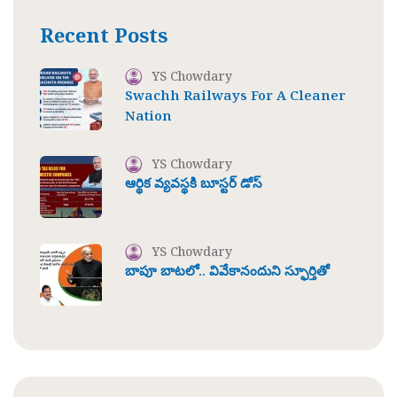
Recent Posts
YS Chowdary
Swachh Railways For A Cleaner
Nation
YS Chowdary
ఆర్థిక వ్యవస్థకి బూస్టర్ డోస్
YS Chowdary
బాపూ బాటలో.. వివేకానందుని స్ఫూర్తితో