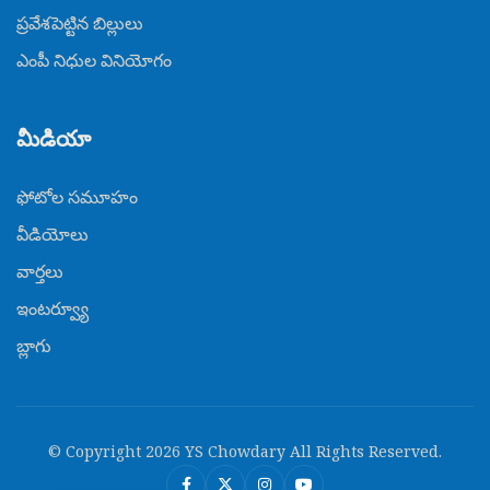
ప్రవేశపెట్టిన బిల్లులు
ఎంపీ నిధుల వినియోగం
మీడియా
ఫోటోల సమూహం
వీడియోలు
వార్తలు
ఇంటర్వ్యూ
బ్లాగు
© Copyright
2026
YS Chowdary All Rights Reserved.